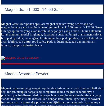
Magnet Grate 12000 - 14000 Gauss
Magnet Grate
Merupakan aplikasi magnet separator yang sederhana dari
magnet batang yang kuat berisi neodymium kuat 11500 sampai > 12000 Gauss.
Dilengkapi frame yang akan membuat pegangan yang kokoh. Ukuran standari
kotak atau pun model lingkaran, dapat pula custom. Fungsi utama memisahkan
besi pada produk, menangkap kontaminan besi pada produk, material stainless
akan lebih cocok untuk food safety pada industri makanan dan minuman,
farmasi, maupun industri plastik
Magnet Separator Powder
Magnet Separator
yang sangat populer dan laris serta banyak diminati, baik dari
segi fungsi, maupun harga yang competitif adalah magnet separator type
powder. type ini disusun dari beberapa layer yang bentuk dan desain ada yang
standar maupun custom disesuaikan dengan kebutuhan. Type magnet powder
ini sangat cocok untuk dry powder atau biji-bijian, serta granule. susunannya
dapat satu layer, atau pun dua layer. Adapun susunannya akan semakin