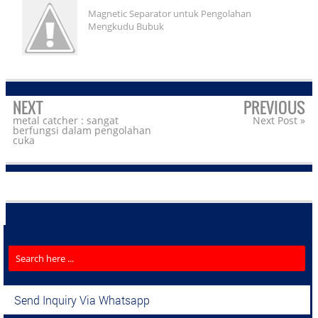
Magnetic Separator untuk Pengolahan
Mengkudu Bubuk
NEXT
PREVIOUS
metal catcher : sangat
Next Post »
berfungsi dalam pengolahan
cuka
Send Inquiry Via Whatsapp