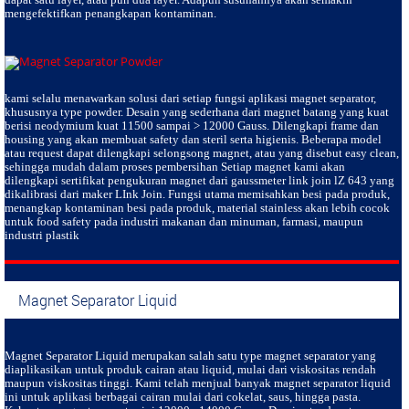
mengefektifkan penangkapan kontaminan.
kami selalu menawarkan solusi dari setiap fungsi aplikasi magnet separator,
khususnya type powder. Desain yang sederhana dari magnet batang yang kuat
berisi neodymium kuat 11500 sampai > 12000 Gauss. Dilengkapi frame dan
housing yang akan membuat safety dan steril serta higienis. Beberapa model
atau request dapat dilengkapi selongsong magnet, atau yang disebut easy clean,
sehingga mudah dalam proses pembersihan Setiap magnet kami akan
dilengkapi sertifikat pengukuran magnet dari gaussmeter link join lZ 643 yang
dikalibrasi dari maker LInk Join. Fungsi utama memisahkan besi pada produk,
menangkap kontaminan besi pada produk, material stainless akan lebih cocok
untuk food safety pada industri makanan dan minuman, farmasi, maupun
industri plastik
Magnet Separator Liquid
Magnet Separator Liquid
merupakan salah satu type magnet separator yang
diaplikasikan untuk produk cairan atau liquid, mulai dari viskositas rendah
maupun viskositas tinggi. Kami telah menjual banyak magnet separator liquid
ini untuk aplikasi berbagai cairan mulai dari cokelat, saus, hingga pasta.