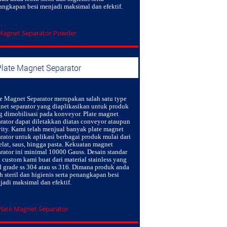
angkapan besi menjadi maksimal dan efektif.
Plate Magnet Separator
te Magnet Separator
merupakan salah satu type
net separator yang diaplikasikan untuk produk
g dimobilisasi pada konveyor. Plate magnet
arator dapat diletakkan diatas conveyor ataupun
vity. Kami telah menjual banyak plate magnet
rator untuk aplikasi berbagai produk mulai dari
elat, saus, hingga pasta. Kekuatan magnet
arator ini minimal 10000 Gauss. Desain standar
 custom kami buat dari material stainless yang
d grade ss 304 atau ss 316. Dimana produk anda
h steril dan higienis serta penangkapan besi
jadi maksimal dan efektif.