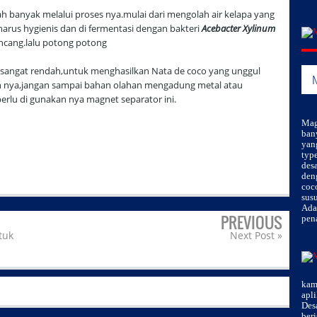
h banyak melalui proses nya.mulai dari mengolah air kelapa yang
arus hygienis dan di fermentasi dengan bakteri
Acebacter Xylinum
ncang.lalu potong potong
 sangat rendah,untuk menghasilkan Nata de coco yang unggul
an nya,jangan sampai bahan olahan mengadung metal atau
perlu di gunakan nya magnet separator ini.
Mag
ban
yan
typ
des
den
coco
susu
Ada
PREVIOUS
pen
tuk
Next Post »
kami
apl
Des
ber