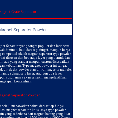
Magnet Separator Powder
net Separator
yang sangat populer dan laris serta
yak diminati, baik dari segi fungsi, maupun harga
g competitif adalah magnet separator type powder.
e ini disusun dari beberapa layer yang bentuk dan
ain ada yang standar maupun custom disesuaikan
gan kebutuhan. Type magnet powder ini sangat
k untuk dry powder atau biji-bijian, serta granule.
nannya dapat satu layer, atau pun dua layer.
pun susunannya akan semakin mengefektifkan
angkapan kontaminan.
 selalu menawarkan solusi dari setiap fungsi
ikasi magnet separator, khususnya type powder.
ain yang sederhana dari magnet batang yang kuat
isi neodymium kuat 11500 sampai > 12000 Gauss.