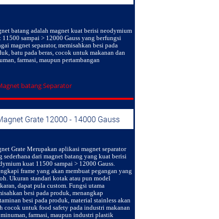
net batang
adalah magnet kuat berisi neodymium
t 11500 sampai > 12000 Gauss yang berfungsi
agai magnet separator, memisahkan besi pada
duk, batu pada beras, cocok untuk makanan dan
uman, farmasi, maupun pertambangan
Magnet Grate 12000 - 14000 Gauss
net Grate
Merupakan aplikasi magnet separator
g sederhana dari magnet batang yang kuat berisi
dymium kuat 11500 sampai > 12000 Gauss.
engkapi frame yang akan membuat pegangan yang
oh. Ukuran standari kotak atau pun model
gkaran, dapat pula custom. Fungsi utama
isahkan besi pada produk, menangkap
taminan besi pada produk, material stainless akan
ih cocok untuk food safety pada industri makanan
 minuman, farmasi, maupun industri plastik