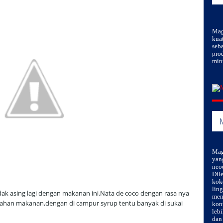
Mag
kua
seb
pro
min
Mag
yan
neo
Dil
kok
lin
ak asing lagi dengan makanan ini.Nata de coco dengan rasa nya
mem
olahan makanan,dengan di campur syrup tentu banyak di sukai
kon
leb
dan