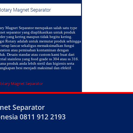
Rotary Magnet Separator
ary Magnet Separator
merupakan salah satu type
net separator yang diaplikasikan untuk produk
der yang kering maupun tidak begitu kering.
gsi Rotary adalah untuk memutar produk sehingga
w tetap lancar sekaligus memaksimalkan fungsi
aration atau pemisahan kontaminan dengan
duk. Desain standar atau custom kami buat dari
rial stainless yang food grade ss 304 atau ss 316.
na produk anda lebih steril dan higienis serta
angkapan besi menjadi maksimal dan efektif.
net Separator
nesia 0811 912 2193