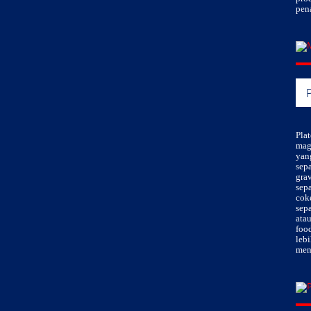
pen
Pla
mag
yan
sep
gra
sepa
cok
sep
atau
foo
lebi
men