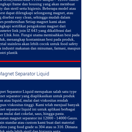
engkapi frame dan housing yang akan membuat
ty dan steril serta higienis. Beberapa model atau
uest dapat dilengkapi selongsong magnet, atau
g disebut easy clean, sehingga mudah dalam
ses pembersihan Setiap magnet kami akan
engkapi sertifikat pengukuran magnet dari
smeter link join lZ 643 yang dikalibrasi dari
er LInk Join. Fungsi utama memisahkan besi pada
duk, menangkap kontaminan besi pada produk,
rial stainless akan lebih cocok untuk food safety
a industri makanan dan minuman, farmasi, maupun
stri plastik
Magnet Separator Liquid
net Separator Liquid
merupakan salah satu type
net separator yang diaplikasikan untuk produk
an atau liquid, mulai dari viskositas rendah
pun viskositas tinggi. Kami telah menjual banyak
et separator liquid ini untuk aplikasi berbagai
an mulai dari cokelat, saus, hingga pasta.
uatan magnet separator ini 12000 - 14000 Gauss.
in standar atau custom kami buat dari material
nless yang food grade ss 304 atau ss 316. Dimana
uk anda lebih steril dan higienis serta