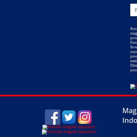
Rot
mag
pow
Fun
flo
sep
pro
mate
Dima
pen
Mag
Indo