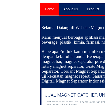
Home
About Us
Product
Selamat Datang di Website Magnet 
Kami menjual berbagai aplikasi mag
beverage, plastik, kimia, farmasi,
Beberapa Produk kami memiliki uk
dengan kebutuhan anda. Beberapa 
magnet bar, magnet separator powder
rotary magnet separator, Grate Mag
Separator, Coolant Magnet Separator
uji kekuatan magnet seperti Gaussm
Digital. Magnet Separator Indones
JUAL MAGNET CATCHER UN
jual magnet batangan untuk pembuatan sari kel
magnet untuk sari kelapa