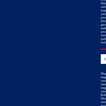
Dil
safe
req
yan
pro
dil
gaus
mak
pro
mate
pad
indu
Mag
mag
cair
mau
magn
cair
Kek
Desa
stai
prod