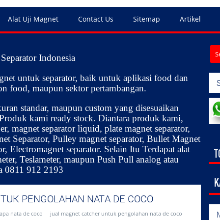
Alat Uji Magnet
Contact Us
Sitemap
Artikel
Separator Indonesia
net untuk separator, baik untuk aplikasi food dan
 non food, maupun sektor pertambangan.
uran standar, maupun custom yang disesuaikan
Produk kami ready stock. Diantara produk kami,
, magnet separator liquid, plate magnet separator,
net Separator, Pulley magnet separator, Bullet Magnet
, Electromagnet separator. Selain Itu Terdapat alat
T
eter, Teslameter, maupun Push Pull analog atau
ia 0811 912 2193
K
TUK PENGOLAHAN NATA DE COCO
apa nata de coco
jual magnet catcher untuk pengolahan nata de coco