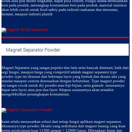
kotak atau pun model lingkaran, dapat pula custom. Fungsi utama memisahkan
besi pada produk, menangkap kontaminan besi pada produk, material stainless
akan lebih cocok untuk food safety pada industri makanan dan minuman,
farmasi, maupun industri plastik
Magnet Separator Powder
Magnet Separator
yang sangat populer dan laris serta banyak diminati, baik dari
segi fungsi, maupun harga yang competitif adalah magnet separator type
powder. type ini disusun dari beberapa layer yang bentuk dan desain ada yang
standar maupun custom disesuaikan dengan kebutuhan. Type magnet powder
ini sangat cocok untuk dry powder atau biji-bijian, serta granule. susunannya
dapat satu layer, atau pun dua layer. Adapun susunannya akan semakin
mengefektifkan penangkapan kontaminan.
kami selalu menawarkan solusi dari setiap fungsi aplikasi magnet separator,
khususnya type powder. Desain yang sederhana dari magnet batang yang kuat
berisi neodymium kuat 11500 sampai > 12000 Gauss. Dilengkapi frame dan