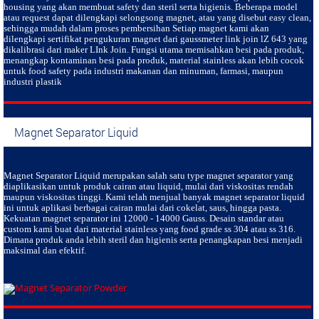
housing yang akan membuat safety dan steril serta higienis. Beberapa model
atau request dapat dilengkapi selongsong magnet, atau yang disebut easy clean,
sehingga mudah dalam proses pembersihan Setiap magnet kami akan
dilengkapi sertifikat pengukuran magnet dari gaussmeter link join lZ 643 yang
dikalibrasi dari maker LInk Join. Fungsi utama memisahkan besi pada produk,
menangkap kontaminan besi pada produk, material stainless akan lebih cocok
untuk food safety pada industri makanan dan minuman, farmasi, maupun
industri plastik
Magnet Separator Liquid
Magnet Separator Liquid
merupakan salah satu type magnet separator yang
diaplikasikan untuk produk cairan atau liquid, mulai dari viskositas rendah
maupun viskositas tinggi. Kami telah menjual banyak magnet separator liquid
ini untuk aplikasi berbagai cairan mulai dari cokelat, saus, hingga pasta.
Kekuatan magnet separator ini 12000 - 14000 Gauss. Desain standar atau
custom kami buat dari material stainless yang food grade ss 304 atau ss 316.
Dimana produk anda lebih steril dan higienis serta penangkapan besi menjadi
maksimal dan efektif.