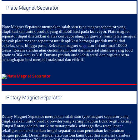
Plate Magnet Separator
Plate Magnet Separator
merupakan salah satu type magnet separator yang
diaplikasikan untuk produk yang dimobilisasi pada konveyor. Plate magnet
separator dapat diletakkan diatas conveyor ataupun gravity. Kami telah menjual
banyak plate magnet separator untuk aplikasi berbagai produk mulai dari
cokelat, saus, hingga pasta. Kekuatan magnet separator ini minimal 10000
Gauss. Desain standar atau custom kami buat dari material stainless yang food
grade ss 304 atau ss 316. Dimana produk anda lebih steril dan higienis serta
penangkapan besi menjadi maksimal dan efektif.
Rotary Magnet Separator
Rotary Magnet Separator
merupakan salah satu type magnet separator yang
diaplikasikan untuk produk powder yang kering maupun tidak begitu kering.
Fungsi Rotary adalah untuk memutar produk sehingga flow tetap lancar
sekaligus memaksimalkan fungsi separation atau pemisahan kontaminan
dengan produk. Desain standar atau custom kami buat dari material stainless
yang food grade ss 304 atau ss 316. Dimana produk anda lebih steril dan