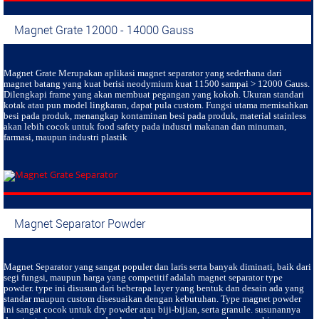
Magnet Grate 12000 - 14000 Gauss
Magnet Grate
Merupakan aplikasi magnet separator yang sederhana dari
magnet batang yang kuat berisi neodymium kuat 11500 sampai > 12000 Gauss.
Dilengkapi frame yang akan membuat pegangan yang kokoh. Ukuran standari
kotak atau pun model lingkaran, dapat pula custom. Fungsi utama memisahkan
besi pada produk, menangkap kontaminan besi pada produk, material stainless
akan lebih cocok untuk food safety pada industri makanan dan minuman,
farmasi, maupun industri plastik
Magnet Separator Powder
Magnet Separator
yang sangat populer dan laris serta banyak diminati, baik dari
segi fungsi, maupun harga yang competitif adalah magnet separator type
powder. type ini disusun dari beberapa layer yang bentuk dan desain ada yang
standar maupun custom disesuaikan dengan kebutuhan. Type magnet powder
ini sangat cocok untuk dry powder atau biji-bijian, serta granule. susunannya