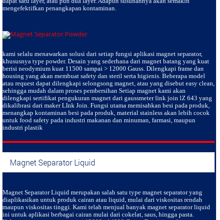
dapat satu layer, atau pun dua layer. Adapun susunannya akan semakin
mengefektifkan penangkapan kontaminan.
kami selalu menawarkan solusi dari setiap fungsi aplikasi magnet separator,
khususnya type powder. Desain yang sederhana dari magnet batang yang kuat
berisi neodymium kuat 11500 sampai > 12000 Gauss. Dilengkapi frame dan
housing yang akan membuat safety dan steril serta higienis. Beberapa model
atau request dapat dilengkapi selongsong magnet, atau yang disebut easy clean,
sehingga mudah dalam proses pembersihan Setiap magnet kami akan
dilengkapi sertifikat pengukuran magnet dari gaussmeter link join lZ 643 yang
dikalibrasi dari maker LInk Join. Fungsi utama memisahkan besi pada produk,
menangkap kontaminan besi pada produk, material stainless akan lebih cocok
untuk food safety pada industri makanan dan minuman, farmasi, maupun
industri plastik
Magnet Separator Liquid
Magnet Separator Liquid
merupakan salah satu type magnet separator yang
diaplikasikan untuk produk cairan atau liquid, mulai dari viskositas rendah
maupun viskositas tinggi. Kami telah menjual banyak magnet separator liquid
ini untuk aplikasi berbagai cairan mulai dari cokelat, saus, hingga pasta.