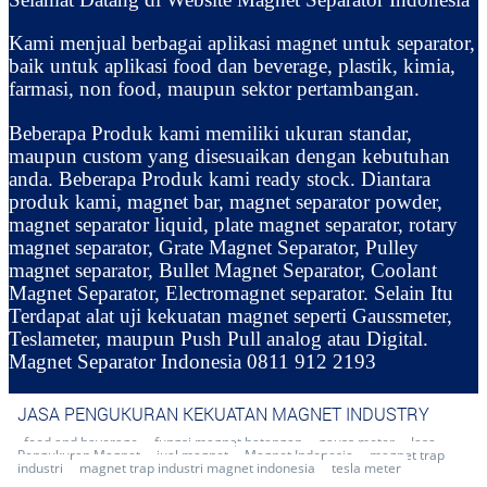
Kami menjual berbagai aplikasi magnet untuk separator,
baik untuk aplikasi food dan beverage, plastik, kimia,
farmasi, non food, maupun sektor pertambangan.
Beberapa Produk kami memiliki ukuran standar,
maupun custom yang disesuaikan dengan kebutuhan
anda. Beberapa Produk kami ready stock. Diantara
produk kami, magnet bar, magnet separator powder,
magnet separator liquid, plate magnet separator, rotary
magnet separator, Grate Magnet Separator, Pulley
magnet separator, Bullet Magnet Separator, Coolant
Magnet Separator, Electromagnet separator. Selain Itu
Terdapat alat uji kekuatan magnet seperti Gaussmeter,
Teslameter, maupun Push Pull analog atau Digital.
Magnet Separator Indonesia 0811 912 2193
JASA PENGUKURAN KEKUATAN MAGNET INDUSTRY
food and baverage
fungsi magnet batangan
gauss meter
Jasa
Pengukuran Magnet
jual magnet
Magnet Indonesia
magnet trap
industri
magnet trap industri magnet indonesia
tesla meter