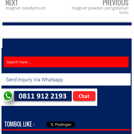
NEXT
PREVIOUS
magnet neodymium
magnet powder pengolahan
susu
Send Inquiry Via Whatsapp
TOMBOL LIKE :