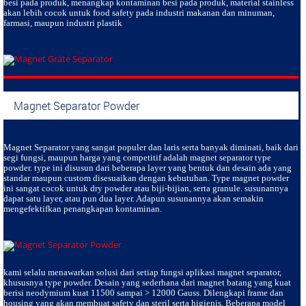
besi pada produk, menangkap kontaminan besi pada produk, material stainless
akan lebih cocok untuk food safety pada industri makanan dan minuman,
farmasi, maupun industri plastik
Magnet Separator Powder
Magnet Separator
yang sangat populer dan laris serta banyak diminati, baik dari
segi fungsi, maupun harga yang competitif adalah magnet separator type
powder. type ini disusun dari beberapa layer yang bentuk dan desain ada yang
standar maupun custom disesuaikan dengan kebutuhan. Type magnet powder
ini sangat cocok untuk dry powder atau biji-bijian, serta granule. susunannya
dapat satu layer, atau pun dua layer. Adapun susunannya akan semakin
mengefektifkan penangkapan kontaminan.
kami selalu menawarkan solusi dari setiap fungsi aplikasi magnet separator,
khususnya type powder. Desain yang sederhana dari magnet batang yang kuat
berisi neodymium kuat 11500 sampai > 12000 Gauss. Dilengkapi frame dan
housing yang akan membuat safety dan steril serta higienis. Beberapa model