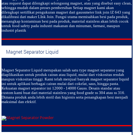
atau request dapat dilengkapi selongsong magnet, atau yang disebut easy clean,
sehingga mudah dalam proses pembersihan Setiap magnet kami akan
dilengkapi sertifikat pengukuran magnet dari gaussmeter link join lZ 643 yang
dikalibrasi dari maker LInk Join. Fungsi utama memisahkan besi pada produk,
menangkap kontaminan besi pada produk, material stainless akan lebih cocok
untuk food safety pada industri makanan dan minuman, farmasi, maupun
industri plastik
Magnet Separator Liquid
Magnet Separator Liquid
merupakan salah satu type magnet separator yang
diaplikasikan untuk produk cairan atau liquid, mulai dari viskositas rendah
maupun viskositas tinggi. Kami telah menjual banyak magnet separator liquid
ini untuk aplikasi berbagai cairan mulai dari cokelat, saus, hingga pasta.
Kekuatan magnet separator ini 12000 - 14000 Gauss. Desain standar atau
custom kami buat dari material stainless yang food grade ss 304 atau ss 316.
Dimana produk anda lebih steril dan higienis serta penangkapan besi menjadi
maksimal dan efektif.