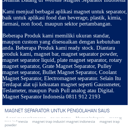
Kami menjual berbagai aplikasi magnet untuk separator,
baik untuk aplikasi food dan beverage, plastik, kimia,
farmasi, non food, maupun sektor pertambangan.
Beberapa Produk kami memiliki ukuran standar,
maupun custom yang disesuaikan dengan kebutuhan
anda. Beberapa Produk kami ready stock. Diantara
produk kami, magnet bar, magnet separator powder,
magnet separator liquid, plate magnet separator, rotary
magnet separator, Grate Magnet Separator, Pulley
magnet separator, Bullet Magnet Separator, Coolant
Magnet Separator, Electromagnet separator. Selain Itu
Terdapat alat uji kekuatan magnet seperti Gaussmeter,
Teslameter, maupun Push Pull analog atau Digital.
Magnet Separator Indonesia 0811 912 2193
MAGNET SEPARATOR UNTUK PENGOLAHAN SAUS
fungsi megnet batangan
gauss meter.
Magnet Indonesia
magnet
trap indonesia
magnet trap industri magnet indonesia
magnet trap
powder